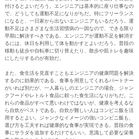
付けるとよいだろう。エンジニアは基本的に座り仕事なの
で、どうしても運動不足になりがちだ。特にフリーランス
になると、一日家から出ないエンジニアもいるだろう。運
動不足はさまざまな生活習慣病の一因なので、できる限り
早期に解決すべきである。エンジニアが運動不足を解消す
るには、休日を利用して体を動かすとよいだろう。普段の
移動も徒歩や自転車に切り替えたり、散歩や筋トレを趣味
にしたりするのが有効だ。
また、食生活を見直すこともエンジニアの健康問題を解決
するのに効果的である。食事を用意してくれるパートナー
がいれば別だが、一人暮らしのエンジニアの場合、ジャン
クフードやレトルト食品に頼った食生活になりがちだ。こ
れらの食品がすべて悪いわけではないが、健康を考えるな
ら自炊がベストである。自炊が難しい人はコンビニ飯を活
用するとよい。ジャンクなイメージの強いコンビニ飯も、
選び方を工夫すれば健康的な食事が実現できる。普段の食
事にサラダを追加するだけでもいい。意識して必要な栄養