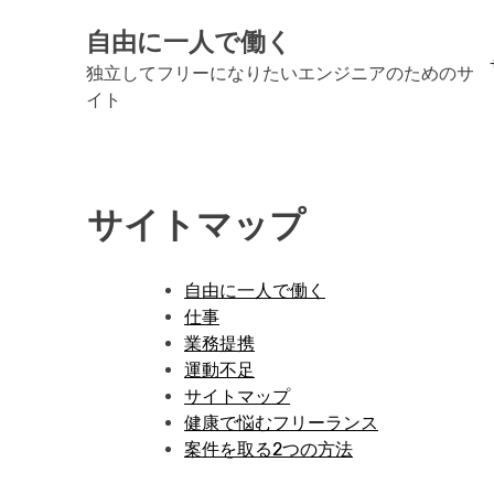
Skip
自由に一人で働く
to
content
独立してフリーになりたいエンジニアのためのサ
イト
サイトマップ
自由に一人で働く
仕事
業務提携
運動不足
サイトマップ
健康で悩むフリーランス
案件を取る2つの方法